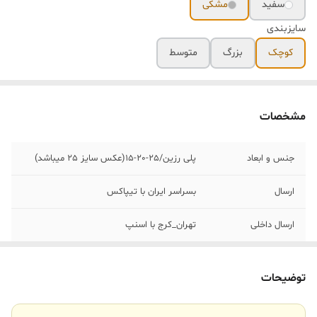
سفید
مشکی
سایزبندی
کوچک
بزرگ
متوسط
مشخصات
جنس و ابعاد
پلی رزین/25-20-15(عکس سایز 25 میباشد)
ارسال
بسراسر ایران با تیپاکس
ارسال داخلی
تهران_کرج با اسنپ
خرید و تحویل
نداریم
حضوری
توضیحات