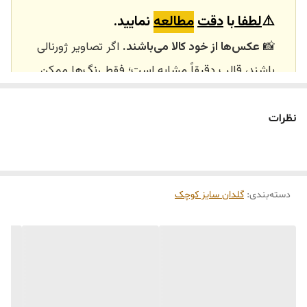
⚠️
لطفا
با
دقت
مطالعه
نمایید.
📸
عکس‌ها از خود کالا می‌باشند.
اگر تصاویر ژورنالی
باشند، قالب دقیقاً مشابه است؛ فقط رنگ‌ها ممکن
است تفاوت داشته باشند.
🕰️ تایم آماده‌سازی و ارسال
نظرات
⏳
زمان آماده‌سازی و ارسال سفارش‌ها ۱۰ الی ۲۰ روز
کاری
می‌باشد. کلیه محصولات به‌صورت اختصاصی و
طبق رنگ و سایز انتخابی شما، پس از ثبت فاکتور
دسته‌بندی
:
گلدان سایز کوچک
توسط تیم تی‌تی هوم دکور تولید و ارسال می‌گردند.
🛒 شرایط خرید
خرید و تحویل حضوری نداریم.
جنس کالاها از
پلی‌استر (رزین)
برای کالاهای
کوچک و
فایبرگلاس
برای کالاهای بزرگ می‌باشد.