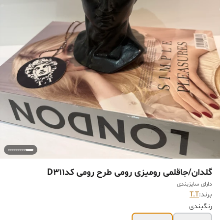
گلدان/جاقلمی رومیزی رومی طرح رومی کدD311
دارای سایزبندی
برند:
T.T
رنگبندی