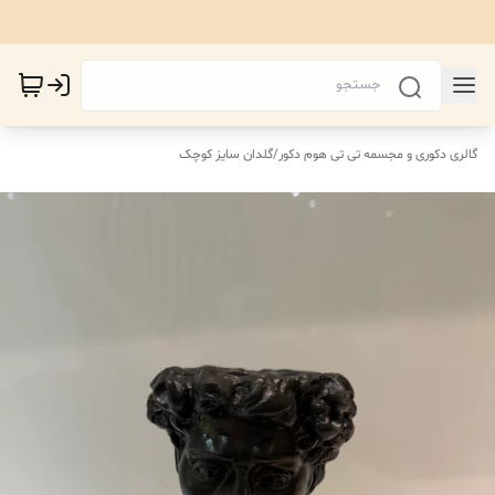
گالری دکوری و مجسمه تی تی هوم دکور
/
گلدان سایز کوچک