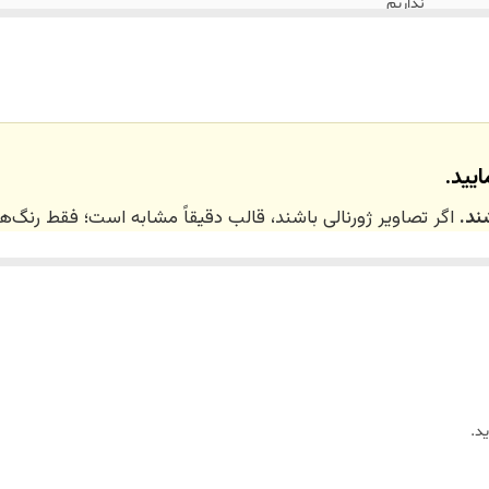
نداریم
دکوری /گلدان رومیزی /هدیه
یید.
ند.
اگر تصاویر ژورنالی باشند، قالب دقیقاً مشابه است؛ فقط رنگ
 ۲۰ روز کاری
می‌باشد. کلیه محصولات به‌صورت اختص
ر توسط تیم تی‌تی هوم دکور تولید و ارسال می‌گردند.
د.
ریم.
زین)
برای کالاهای کوچک و
فایبرگلاس
برای کالاهای بزرگ می‌باشد.