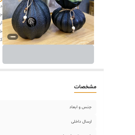
دس
جن
ار
خر
کا
مشخصات
جنس و ابعاد
ارسال داخلی