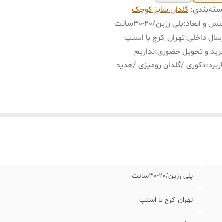
ته‌بندی
:
گلدان سایز کوچک
س و ابعاد
:
پلی رزین/٢٠-٣٠سانت
سال داخلی
:
تهران_کرج با اسنپ
ید و تحویل حضوری
:
نداریم
ربرد
:
دکوری /گلدان رومیزی /هدیه
پلی رزین/٢٠-٣٠سانت
تهران_کرج با اسنپ