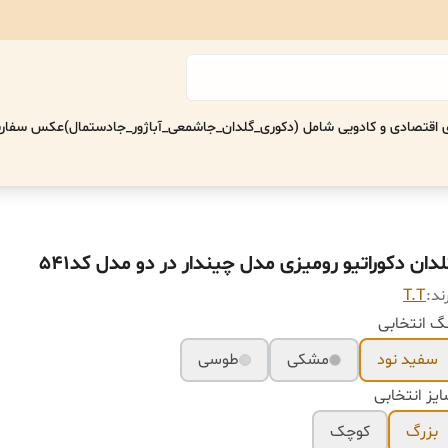
اقتصادی‌ و کادویی شامل (دکوری_گلدان_جاشمعی_آباژور_جادستمال)
عکس سفارش
لدان دکوراتیو رومیزی مدل چیندار در دو مدل کد541
ند:
T.T
گ انتخابی
سفید نود
مشکی
طوسی
یز انتخابی
بزرگ
کوچک