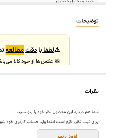
خرید و تحویل حضوری
کاربرد
توضیحات
⚠️
لطفا
با
دقت
مطالعه
نما
📸
عکس‌ها از خود کالا می‌باش
باشند.
🕰️ تایم آماده‌سازی و ارسال
نظرات
⏳
زمان آماده‌سازی و ارسال سفارش‌ها ۱۰ الی
انتخابی شما، پس از ثبت فاکتو
شما هم درباره این محصول نظر خود را بنویسید.
🛒 شرایط خرید
برای ثبت نظر، لازم است ابتدا وارد حساب کاربری خود شوی
خرید و تحویل حضوری ندا
جنس کالاها از
پلی‌استر (ر
افزودن نظر