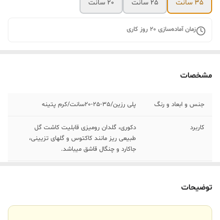
35 سانت
25 سانت
20 سانت
زمان آماده‌سازی
20
روز کاری
مشخصات
جنس و ابعاد و رنگ
پلی رزین/35-25-20سانت/کرم پتینه
کاربرد
دکوری، گلدان رومیزی قابلیت کاشت گل
طبیعی ریز مانند کاکتوس و گلهای تزیینی،
جاکارد و چنگال قاشق میباشد.
رنگبندی
قابل سفارش در رنگ دلخواه مشتری
توضیحات
ارسال
بسراسر ایران با تیپاکس
ارسال داخلی
تهران_کرج با اسنپ