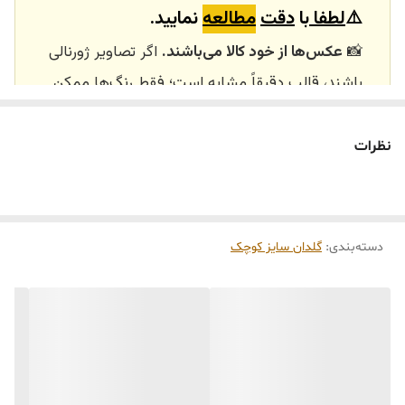
⚠️
لطفا
با
دقت
مطالعه
نمایید.
خرید و تحویل
نداریم
📸
عکس‌ها از خود کالا می‌باشند.
اگر تصاویر ژورنالی
حضوری
باشند، قالب دقیقاً مشابه است؛ فقط رنگ‌ها ممکن
است تفاوت داشته باشند.
🕰️ تایم آماده‌سازی و ارسال
نظرات
⏳
زمان آماده‌سازی و ارسال سفارش‌ها ۱۰ الی ۲۰ روز
کاری
می‌باشد. کلیه محصولات به‌صورت اختصاصی و
طبق رنگ و سایز انتخابی شما، پس از ثبت فاکتور
دسته‌بندی
:
گلدان سایز کوچک
توسط تیم تی‌تی هوم دکور تولید و ارسال می‌گردند.
🛒 شرایط خرید
خرید و تحویل حضوری نداریم.
جنس کالاها از
پلی‌استر (رزین)
برای کالاهای
کوچک و
فایبرگلاس
برای کالاهای بزرگ می‌باشد.