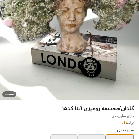
گلدان/مجسمه رومیزی آتنا کد15
دارای سایزبندی
برند:
T.T
سایزبندی