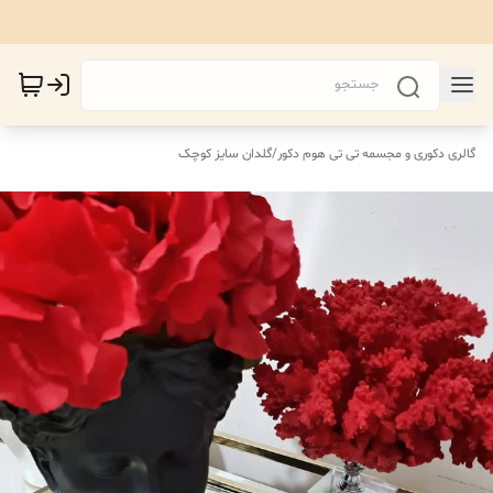
گالری دکوری و مجسمه تی تی هوم دکور
/
گلدان سایز کوچک