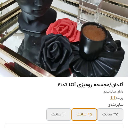
گلدان/مجسمه رومیزی آتنا کد21
دارای سایزبندی
برند:
T.T
سایزبندی
35 سانت
25 سانت
20 سانت