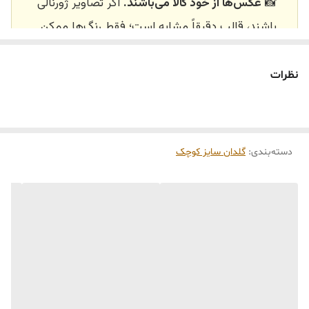
📸
عکس‌ها از خود کالا می‌باشند.
اگر تصاویر ژورنالی
باشند، قالب دقیقاً مشابه است؛ فقط رنگ‌ها ممکن
است تفاوت داشته باشند.
🕰️ تایم آماده‌سازی و ارسال
نظرات
⏳
زمان آماده‌سازی و ارسال سفارش‌ها ۱۰ الی ۲۰ روز
کاری
می‌باشد. کلیه محصولات به‌صورت اختصاصی و
طبق رنگ و سایز انتخابی شما، پس از ثبت فاکتور
دسته‌بندی
:
گلدان سایز کوچک
توسط تیم تی‌تی هوم دکور تولید و ارسال می‌گردند.
🛒 شرایط خرید
خرید و تحویل حضوری نداریم.
جنس کالاها از
پلی‌استر (رزین)
برای کالاهای
کوچک و
فایبرگلاس
برای کالاهای بزرگ می‌باشد.
از بهترین متریال، رنگ و مواد اولیه استفاده
می‌شود.