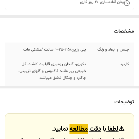
زمان آماده‌سازی
20
روز کاری
مشخصات
جنس و ابعاد و رنگ
پلی رزین/٣۵-٢۵-٢٠سانت /مشکی مات
کاربرد
دکوری، گلدان رومیزی قابلیت کاشت گل
طبیعی ریز مانند کاکتوس و گلهای تزیینی،
جاکارد و چنگال قاشق میباشد.
ارسال
بسراسر ایران با تیپاکس
توضیحات
ارسال داخلی
تهران_کرج با اسنپ
خرید و تحویل
نداریم
⚠️
لطفا
با
دقت
مطالعه
نمایید.
حضوری