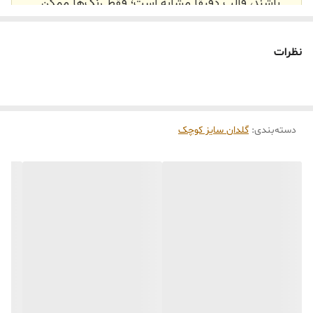
باشند، قالب دقیقاً مشابه است؛ فقط رنگ‌ها ممکن
است تفاوت داشته باشند.
🕰️ تایم آماده‌سازی و ارسال
نظرات
⏳
زمان آماده‌سازی و ارسال سفارش‌ها ۱۰ الی ۲۰ روز
کاری
می‌باشد. کلیه محصولات به‌صورت اختصاصی و
طبق رنگ و سایز انتخابی شما، پس از ثبت فاکتور
دسته‌بندی
:
گلدان سایز کوچک
توسط تیم تی‌تی هوم دکور تولید و ارسال می‌گردند.
🛒 شرایط خرید
خرید و تحویل حضوری نداریم.
جنس کالاها از
پلی‌استر (رزین)
برای کالاهای
کوچک و
فایبرگلاس
برای کالاهای بزرگ می‌باشد.
از بهترین متریال، رنگ و مواد اولیه استفاده
می‌شود.
محصولات ساخت ایران و کاملاً توسط تیم تی‌تی