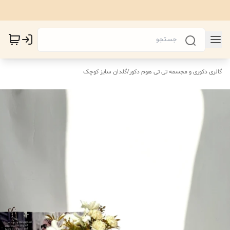
گالری دکوری و مجسمه تی تی هوم دکور
/
گلدان سایز کوچک