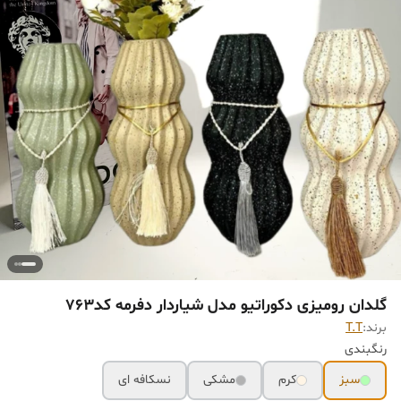
گلدان رومیزی دکوراتیو مدل شیاردار دفرمه کد763
برند:
T.T
رنگبندی
سبز
کرم
مشکی
نسکافه ای