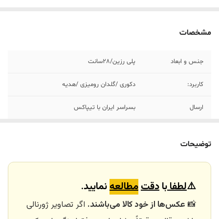
مشخصات
جنس و ابعاد
پلی رزین/٢٨سانت
کاربرد:
دکوری /گلدان رومیزی /هدیه
ارسال
بسراسر ایران با تیپاکس
ارسال داخلی
تهران_کرج با اسنپ
توضیحات
خرید و تحویل
نداریم
حضوری
⚠️
لطفا
با
دقت
مطالعه
نمایید.
📸
عکس‌ها از خود کالا می‌باشند.
اگر تصاویر ژورنالی