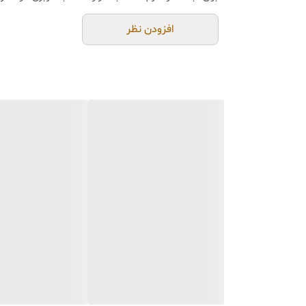
خرید و تحویل حضوری ندا
جنس کالاها از
پلی‌استر (ر
افزودن نظر
از بهترین متریال، رنگ و م
محصولات ساخت ایران و کام
جهت اطمینان مشتری،
عک
می‌شود.
🚚 ارسال و بسته‌بندی
ارسال از تهران یا کرج با 
بسته‌بندی محکم و عالی
با
📦
هزینه ارسال و بسته‌بن
📏 ویژگی‌های محصول
امکان اختلاف سایز
۱ الی ۳ سانتی‌متر
قابلیت شستشو با ابر و ما
🌈 امکان تغییر تناژ رنگ ب