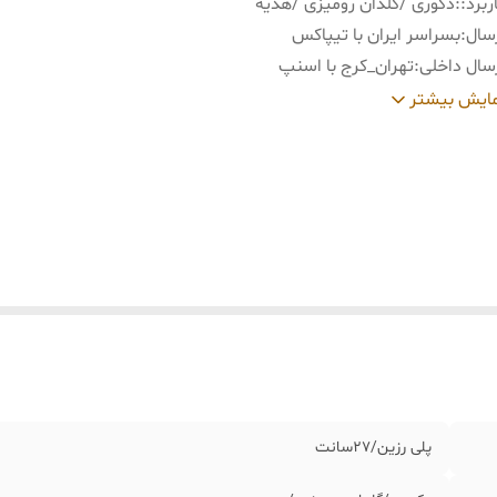
ربرد:
:
دکوری /گلدان رومیزی /هدیه
سال
:
بسراسر ایران با تیپاکس
سال داخلی
:
تهران_کرج با اسنپ
ید و تحویل حضوری
:
نداریم
ایش بیشتر
پلی رزین/٢٧سانت