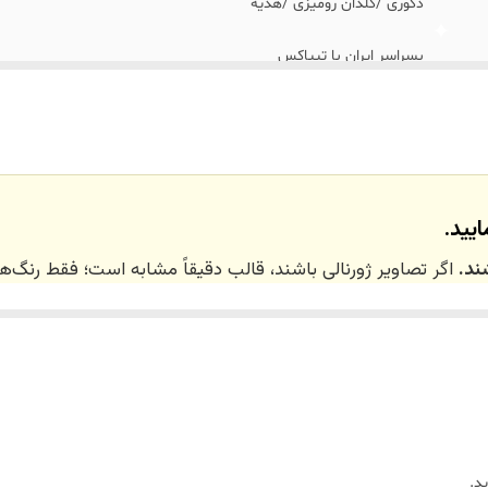
دکوری /گلدان رومیزی /هدیه
بسراسر ایران با تیپاکس
تهران_کرج با اسنپ
نداریم
یید.
ند.
اگر تصاویر ژورنالی باشند، قالب دقیقاً مشابه است؛ فقط رنگ
 ۲۰ روز کاری
می‌باشد. کلیه محصولات به‌صورت اختص
ر توسط تیم تی‌تی هوم دکور تولید و ارسال می‌گردند.
د.