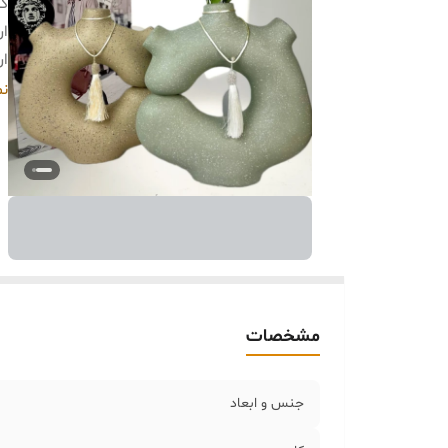
کا
ار
ار
خر
نم
مشخصات
جنس و ابعاد