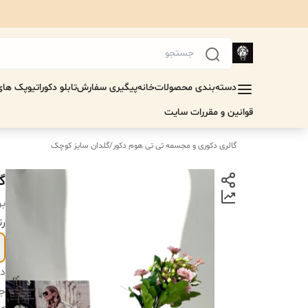
دسته‌بندی محصولات
خانه
پیگیری سفارش
تابلو دکوراتیو
پک های 
قوانین و مقررات سایت
گالری دکوری و مجسمه تی تی هوم دکور
/
گلدان سایز کوچک
گل
بر
رن
دس
جن