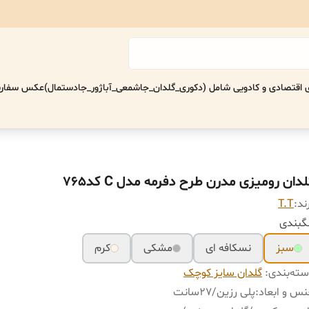
اقتصادی‌ و کادویی شامل (دکوری_گلدان_جاشمعی_آباژور_جادستمال)
عکس سفارش
دان رومیزی مدرن طرح دفرمه مدل C کد765
ند:
T.T
گبندی
سبز
نسکافه ای
مشکی
کرم
ته‌بندی
:
گلدان سایز کوچک
س و ابعاد
:
پلی رزین/٢٧سانت